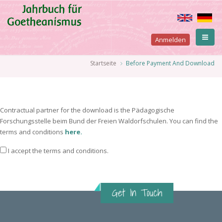
Direkt
zum
Inhalt
User
Anmelden
account
Pfadnavigation
Startseite
Before Payment And Download
menu
Contractual partner for the download is the Pädagogische
Forschungsstelle beim Bund der Freien Waldorfschulen. You can find the
terms and conditions
here.
I accept the terms and conditions.