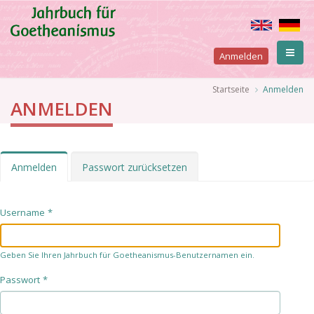
Direkt
zum
Inhalt
User
Anmelden
account
Pfadnavigation
Startseite
Anmelden
ANMELDEN
menu
Primary
Anmelden
(aktiver
Passwort zurücksetzen
Reiter)
tabs
Username
Geben Sie Ihren Jahrbuch für Goetheanismus-Benutzernamen ein.
Passwort