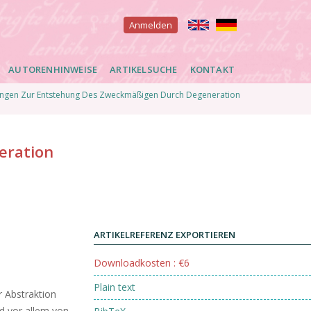
User
Anmelden
account
AUTORENHINWEISE
ARTIKELSUCHE
KONTAKT
menu
ungen Zur Entstehung Des Zweckmäßigen Durch Degeneration
eration
ARTIKELREFERENZ EXPORTIEREN
Downloadkosten : €6
Plain text
r Abstraktion
d vor allem von