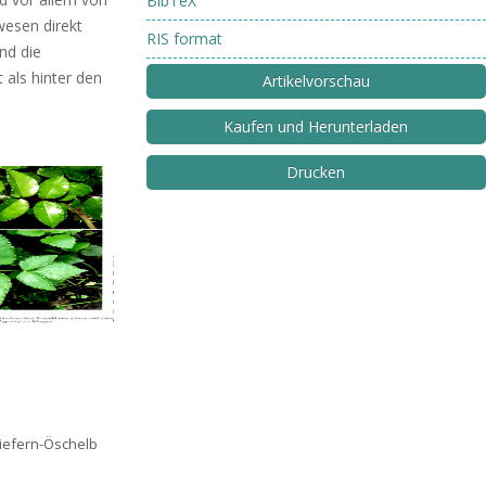
BibTeX
wesen direkt
RIS format
nd die
als hinter den
Artikelvorschau
Kaufen und Herunterladen
Drucken
Niefern-Öschelb