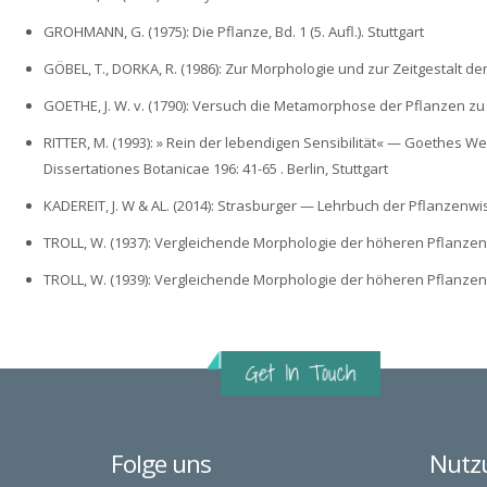
GROHMANN, G. (1975): Die Pflanze, Bd. 1 (5. Aufl.). Stuttgart
GÖBEL, T., DORKA, R. (1986): Zur Morphologie und zur Zeitgestalt de
GOETHE, J. W. v. (1790): Versuch die Metamorphose der Pflanzen zu
RITTER, M. (1993): » Rein der lebendigen Sensibilität« — Goethes 
Dissertationes Botanicae 196: 41-65 . Berlin, Stuttgart
KADEREIT, J. W & AL. (2014): Strasburger — Lehrbuch der Pflanzenwis
TROLL, W. (1937): Vergleichende Morphologie der höheren Pflanzen, Bd
TROLL, W. (1939): Vergleichende Morphologie der höheren Pflanzen, Bd
Folge uns
Nutz