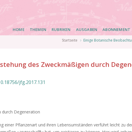
Main
HOME
THEMEN
RUBRIKEN
AUSGABEN
ABONNEMENT
navigation
Startseite
Einige Botanische Beobacht
ntstehung des Zweckmäßigen durch Degen
10.18756/jfg.2017.131
n durch Degeneration
g einer Pflanzenart und ihren Lebensumständen verführt leicht zu de
rmaßen »angeschafft« hat, um existieren zu können. Hier wird anhan