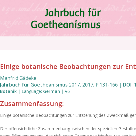
Direkt
zum
Inhalt
Pfadnavigation
Einige botanische Beobachtungen zur E
Manfrid Gädeke
Jahrbuch für Goetheanismus
2017
,
2017
,
P.131
-
166
|
DOI:
Botanik
|
Language
:
German
|
€6
Zusammenfassung:
Einige botanische Beobachtungen zur Entstehung des Zweckmäßige
Der offensichtliche Zusammenhang zwischen der speziellen Gestaltun
eines Pflanzenwesens, das sich seine Organe wie Werkzeuge gewisse