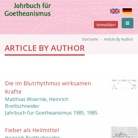
Direkt
zum
Inhalt
User
Anmelden
account
Pfadnavigation
Startseite
Article By Author
ARTICLE BY AUTHOR
menu
Seitennummerierung
Die im Blutrhythmus wirksamen
Kräfte
Matthias Woernle, Heinrich
Brettschneider
Jahrbuch für Goetheanismus
1985
,
1985
Fieber als Heilmittel
Heinrich Brettschneider