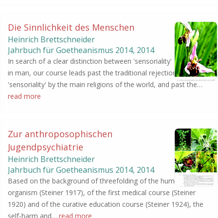
Die Sinnlichkeit des Menschen
Heinrich Brettschneider
Jahrbuch für Goetheanismus
2014
,
2014
In search of a clear distinction between 'sensoriality' and 'desire'
in man, our course leads past the traditional rejection of
'sensoriality' by the main religions of the world, and past the…
read more
Zur anthroposophischen
Jugendpsychiatrie
Heinrich Brettschneider
Jahrbuch für Goetheanismus
2014
,
2014
Based on the background of threefolding of the human
organism (Steiner 1917), of the first medical course (Steiner
1920) and of the curative education course (Steiner 1924), the
self-harm and…
read more