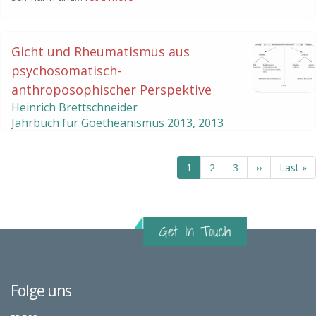
Gicht und Rheumatismus aus
psychosomatisch-
anthroposophischer Perspektive
Heinrich Brettschneider
Jahrbuch für Goetheanismus
2013
,
2013
Aktuelle
1
Seite
2
Seite
3
Nächste
››
Letzte
Last »
Seite
Seite
Seite
Folge uns