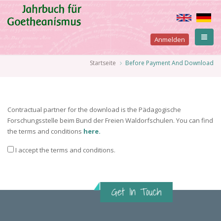
Direkt
zum
Inhalt
User
Anmelden
account
Pfadnavigation
Startseite
Before Payment And Download
menu
Contractual partner for the download is the Pädagogische
Forschungsstelle beim Bund der Freien Waldorfschulen. You can find
the terms and conditions
here.
I accept the terms and conditions.