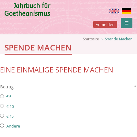
Direkt
zum
Inhalt
User
Anmelden
account
Pfadnavigation
Startseite
Spende Machen
SPENDE MACHEN
menu
EINE EINMALIGE SPENDE MACHEN
Betrag
€ 5
€ 10
€ 15
Andere