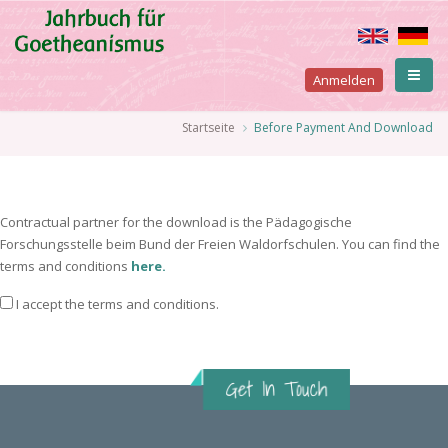
Direkt
zum
Inhalt
User
Anmelden
account
Pfadnavigation
Startseite
Before Payment And Download
menu
Contractual partner for the download is the Pädagogische
Forschungsstelle beim Bund der Freien Waldorfschulen. You can find the
terms and conditions
here.
I accept the terms and conditions.