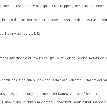
e der Polarisation, S. 95 ff., Kapitel 3: Der Doppelspat; Kapitel 4: Phénom
Lichts und der Lage der Polarisationsebene - Annalen der Physik und Chem
der Naturwissenschaft 1: 12
ctions, Inflections and Colours of Light. Fourth Edition, London. Neudruck: 
r Chemie des Unbelebten und einer Chemie des Belebten. Elemente der N
arisations-Erscheinungen. Elemente der Natunvissenschaft 69: 1-26
en - Handeln und Erkennen im Wechsel. Sonderheft Handeln und Erkennen 