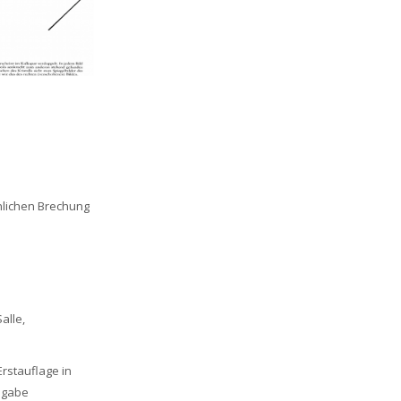
nlichen Brechung
alle,
rstauflage in
usgabe