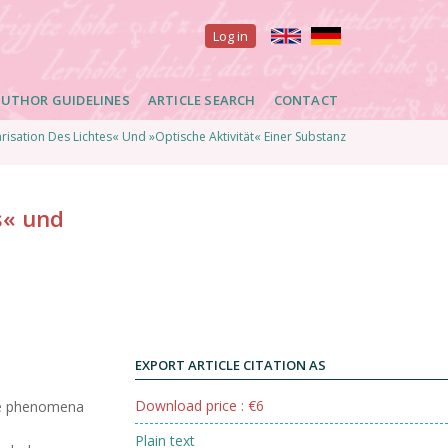
User
Log in
account
UTHOR GUIDELINES
ARTICLE SEARCH
CONTACT
menu
sation Des Lichtes« Und »Optische Aktivität« Einer Substanz
s« und
EXPORT ARTICLE CITATION AS
Download price : €6
the phenomena
Plain text