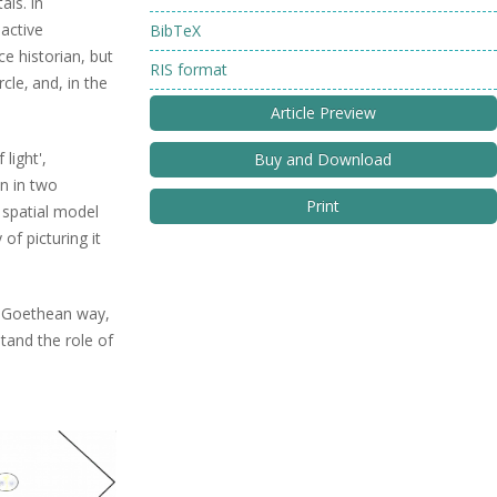
als. ln
 active
BibTeX
e historian, but
RIS format
le‚ and, in the
Article Preview
light',
Buy and Download
n in two
Print
l spatial model
of picturing it
 a Goethean way,
stand the role of