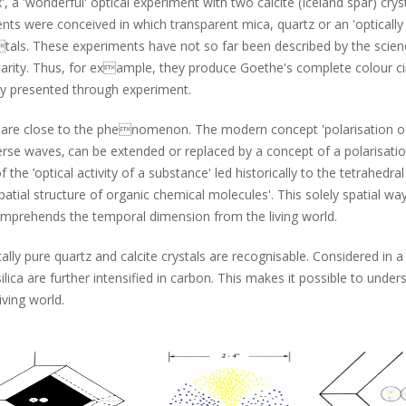
 a 'wonderful' optical experiment with two calcite (Iceland spar) cryst
nts were conceived in which transparent mica, quartz or an 'optically
tals. These experiments have not so far been described by the scienc
ity. Thus, for example, they produce Goethe's complete colour circ
dly presented through experiment.
 are close to the phenomenon. The modern concept 'polarisation of 
rse waves‚ can be extended or replaced by a concept of a polarisatio
he ’optical activity of a substance' led historically to the tetrahedra
atial structure of organic chemical molecules'. This solely spatial way 
omprehends the temporal dimension from the living world.
cally pure quartz and calcite crystals are recognisable. Considered in
silica are further intensified in carbon. This makes it possible to under
iving world.