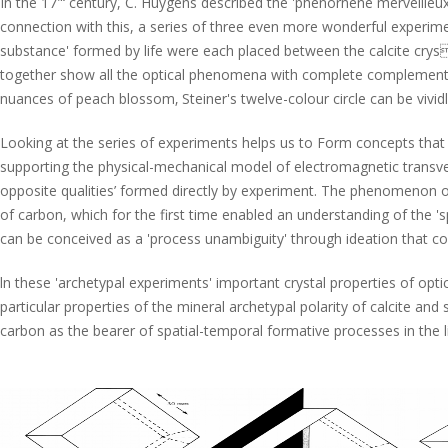
In the 17"‘ century, C. Huygens described the 'phénornéne merveilleux',
connection with this, a series of three even more wonderful experime
substance' formed by life were each placed between the calcite crys
together show all the optical phenomena with complete complementar
nuances of peach blossom‚ Steiner's twelve-colour circle can be vivi
Looking at the series of experiments helps us to Form concepts that
supporting the physical-mechanical model of electromagnetic transve
opposite qualities’ formed directly by experiment. The phenomenon of t
of carbon, which for the first time enabled an understanding of the 'sp
can be conceived as a 'process unambiguity' through ideation that c
ln these 'archetypal experiments' important crystal properties of opti
particular properties of the mineral archetypal polarity of calcite and 
carbon as the bearer of spatial-temporal formative processes in the l