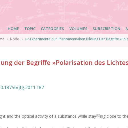
Main
HOME
TOPIC
CATEGORIES
VOLUMES
SUBSCRIPTION
A
navigation
me
Node
Ur-Experimente Zur Phänomennahen Bildung Der Begriffe »Polari
g der Begriffe »Polarisation des Lichte
10.18756/jfg.2011.187
ight and the optical activity of a substance while staying close to 