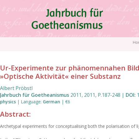
Skip
to
main
content
Breadcrumb
Ho
Ur-Experimente zur phänomennahen Bildun
»Optische Aktivität« einer Substanz
Albert Pröbstl
Jahrbuch für Goetheanismus
2011
,
2011
,
P.187
-
248
|
DOI:
physics
|
Language
:
German
|
€6
Abstract:
Archetypal experiments for conceptualising both the polarisation of l