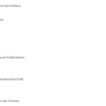
éne merveilleux
ie.
Dover Publications
aturwissenschaft
in der Chemie,