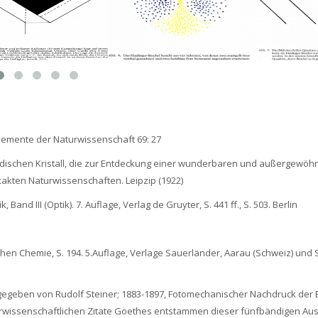
Elemente der Naturwissenschaft 69: 27
dischen Kristall, die zur Entdeckung einer wunderbaren und außergewöh
exakten Naturwissenschaften. Leipzip (1922)
nd III (Optik). 7. Auflage, Verlag de Gruyter, S. 441 ff., S. 503. Berlin
en Chemie, S. 194. 5.Auflage, Verlage Sauerländer, Aarau (Schweiz) und S
sgegeben von Rudolf Steiner; 1883-1897, Fotomechanischer Nachdruck der E
aturwissenschaftlichen Zitate Goethes entstammen dieser fünfbändigen A