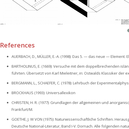
References
AUERBACH, D., MÜLLER, E.-A. (1998): Das 5. — das neue — Element. 
BARTHOLINUS, E. (1669): Versuche mit dem doppelbrechenden islän
führten. Übersetzt von Karl Mieleitner, in: Ostwalds Klassiker der 
BERGMANN, L., SCHAEFER, C. (1978): Lehrbuch der Experimentalphysik, Ba
BROCKHAUS (1993): Universallexikon
CHRISTEN, H. R. (1977): Grundlagen der allgemeinen und anorganisch
Frankfurt/M.
GOETHE, J. W VON (1975): Naturwissenschaftliche Schriften. Herau
Deutsche National-Literatur, Band I-V. Dornach. Alle folgenden n