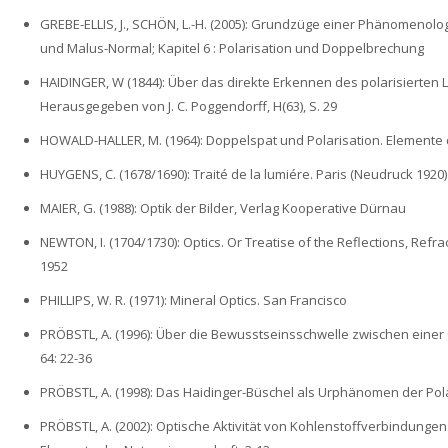
GREBE-ELLIS, J., SCHÖN, L.-H. (2005): Grundzüge einer Phänomenologi
und Malus-Normal; Kapitel 6 : Polarisation und Doppelbrechung
HAIDINGER, W (1844): Über das direkte Erkennen des polarisierten 
Herausgegeben von J. C. Poggendorff, H(63), S. 29
HOWALD-HALLER, M. (1964): Doppelspat und Polarisation. Elemente 
HUYGENS, C. (1678/1690): Traité de la lumiére. Paris (Neudruck 1920)
MAIER, G. (1988): Optik der Bilder, Verlag Kooperative Dürnau
NEWTON, I. (1704/1730): Optics. Or Treatise of the Reflections, Refra
1952
PHILLIPS, W. R. (1971): Mineral Optics. San Francisco
PRÖBSTL, A. (1996): Über die Bewusstseinsschwelle zwischen eine
64: 22-36
PRÖBSTL, A. (1998): Das Haidinger-Büschel als Urphänomen der Pol
PRÖBSTL, A. (2002): Optische Aktivität von Kohlenstoffverbindung