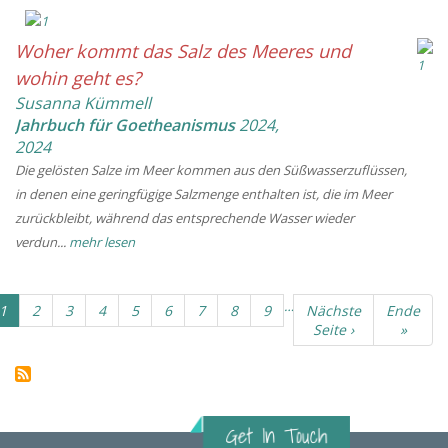
Woher kommt das Salz des Meeres und
wohin geht es?
Susanna Kümmell
Jahrbuch für Goetheanismus
2024
,
2024
Die gelösten Salze im Meer kommen aus den Süßwasserzuflüssen,
in denen eine geringfügige Salzmenge enthalten ist, die im Meer
zurückbleibt, während das entsprechende Wasser wieder
verdun...
mehr lesen
Seitennummerierung
…
Aktuelle
1
Seite
2
Seite
3
Seite
4
Seite
5
Seite
6
Seite
7
Seite
8
Seite
9
Nächste
Nächste
Letzte
Ende
Seite
Seite
Seite ›
Seite
»