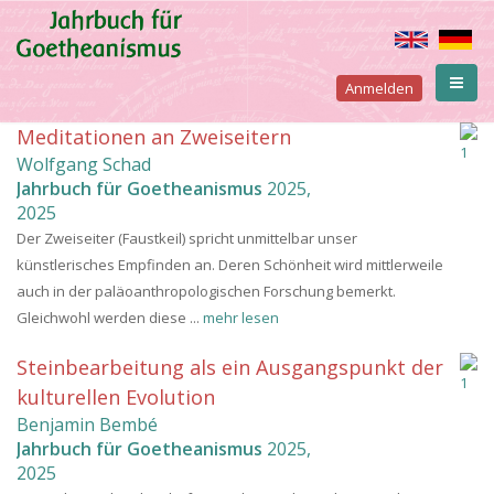
Direkt
zum
Inhalt
User
Anmelden
account
Meditationen an Zweiseitern
Wolfgang Schad
menu
Jahrbuch für Goetheanismus
2025
,
2025
Der Zweiseiter (Faustkeil) spricht unmittelbar unser
künstlerisches Empfinden an. Deren Schönheit wird mittlerweile
auch in der paläoanthropologischen Forschung bemerkt.
Gleichwohl werden diese ...
mehr lesen
Steinbearbeitung als ein Ausgangspunkt der
kulturellen Evolution
Benjamin Bembé
Jahrbuch für Goetheanismus
2025
,
2025